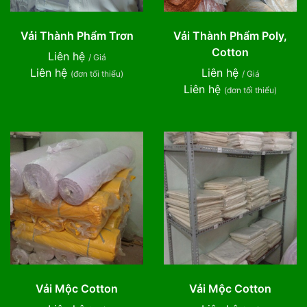
Vải Thành Phẩm Trơn
Vải Thành Phẩm Poly,
Cotton
Liên hệ
/ Giá
Liên hệ
Liên hệ
(đơn tối thiểu)
/ Giá
Liên hệ
(đơn tối thiểu)
Vải Mộc Cotton
Vải Mộc Cotton