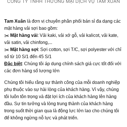
CÔNG TY TNHH THƯƠNG MẠI DỊCH VỤ TAM XUÂN
Tam Xuân
là đơn vị chuyên phân phối bán sỉ đa dạng các
mặt hàng vải sợi bao gồm:
✂️
Mặt hàng vải
: Vải kaki, vải xớ gỗ, vải kalicot, vải kate,
vải satin, vải chinfong,...
✂️
Mặt hàng sợi
: Sợi cotton, sợi T/C, sợi polyester với chỉ
số từ 10 S/1 đến 45 S/1
Đặc biệt
: Chúng tôi áp dụng chính sách giá cực tốt đối với
các đơn hàng số lượng lớn
Chúng tôi hiểu rằng sự thành công của mỗi doanh nghiệp
phụ thuộc vào sự hài lòng của khách hàng. Vì vậy, chúng
tôi luôn tôn trọng và đặt lợi ích của khách hàng lên hàng
đầu. Sự tin tưởng và lòng trung thành của khách hàng
trong suốt thời gian qua là động lực lớn lao cho chúng tôi
để không ngừng nỗ lực và phát triển.