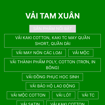
VẢI TAM XUÂN
SẢN PHẨM NỔI BẬT
VẢI KAKI COTTON, KAKI TC MAY QUẦN
SHORT, QUẦN DÀI
VẢI MAY NÓN CÁC LOẠI
VẢI MỘC
VẢI THÀNH PHẨM POLY, COTTON (TRƠN, IN
BÔNG)
VẢI ĐỒNG PHỤC HỌC SINH
VẢI BẢO HỘ LAO ĐỘNG
VẢI MỘC COTTON
VẢI LÓT
VẢI TC
VẢI SATIN
VẢI KAKI COTTON